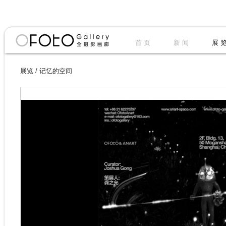
首 页
新 闻
展 
展览
/
记忆的空间