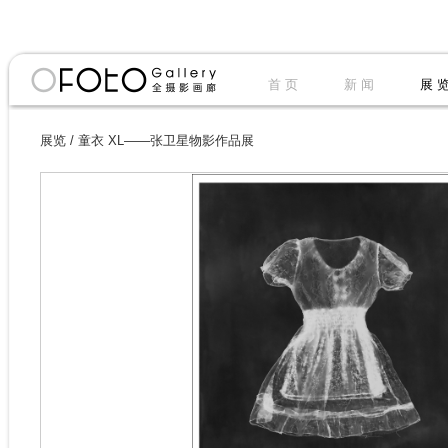
首 页
新 闻
展 
展览
/
童衣 XL——张卫星物影作品展