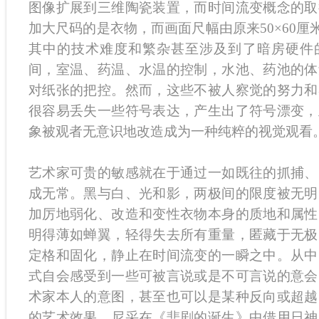
图像扩展到三维陶瓷装置，而时间流变概念的取
加大尺码的是衣物，而画面尺幅由原来50×60厘米扩
其中的技术难度和繁杂甚至涉及到了暗房硬件
间，室温、药温、水温的控制，水池、药池的体
对纸张的把控。然而，这些不被人察觉的努力和
很容易丢失一些符号表达，产生出了符号漂变，
象被观者无意识地改造成为一种纯粹的视觉观看
艺术家可贵的敏感就在于通过一如既往的抓捕、
成无常。黑与白、光和影，两极间的限度被无明
加厉地弱化、改造和变性衣物本身的质地和属性
明得薄如蝉翼，轻得失去所有重量，匿藏于无极
定格和固化，静止在时间流变的一瞬之中。从中
式自会感受到一些可被言说或是不可言说的意会
术家本人的意图，甚至也可以是某种反向或超越
的艺术效果。尼采在《悲剧的诞生》中借用日神