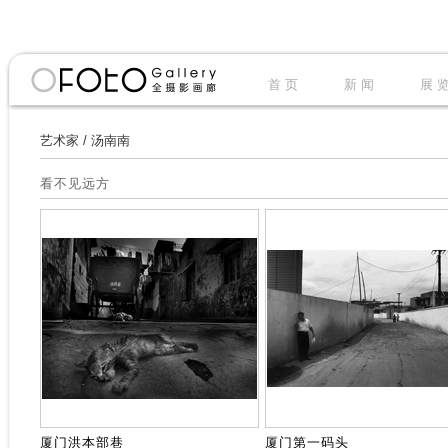
首 页
新 闻
展 
艺术家
/
汤南南
看不见远方
厦门洪本部巷
厦门第一码头