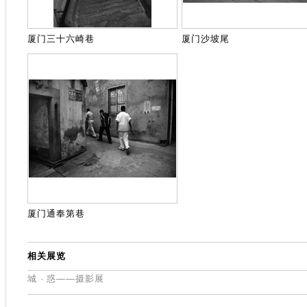
厦门三十六崎巷
厦门沙坡尾
厦门通奉第巷
相关展览
城 · 惑——摄影展