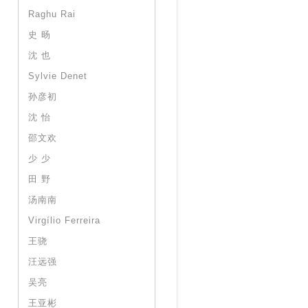
Raghu Rai
史 旸
沈 也
Sylvie Denet
孙彦初
沈 怡
邵文欢
少 少
田 野
汤南南
Virgílio Ferreira
王骁
汪远强
吴亮
王亚彬