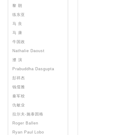
黎 朗
练东亚
马 良
马 康
牛国政
Nathalie Daoust
濮 演
Prabuddha Dasgupta
彭祥杰
钱儒雅
秦军校
仇敏业
拉尔夫-施泰因格
Roger Ballen
Ryan Paul Lobo