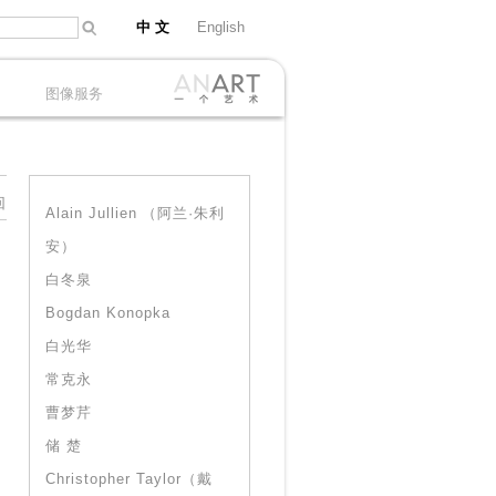
中 文
English
图像服务
回
Alain Jullien （阿兰·朱利
安）
白冬泉
Bogdan Konopka
白光华
常克永
曹梦芹
储 楚
Christopher Taylor（戴