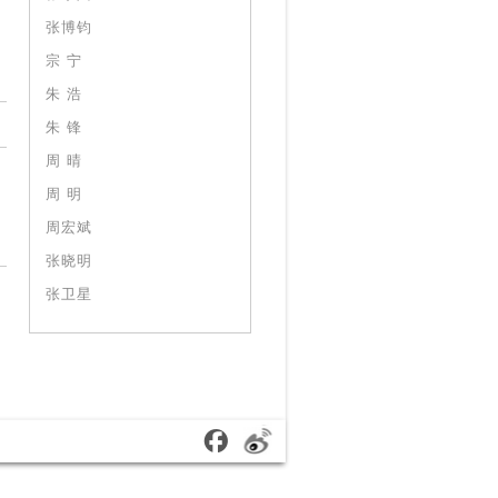
张博钧
宗 宁
朱 浩
朱 锋
周 晴
周 明
周宏斌
张晓明
张卫星