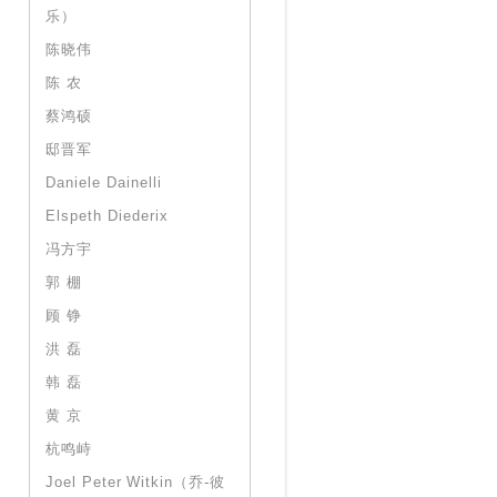
乐）
陈晓伟
陈 农
蔡鸿硕
邸晋军
Daniele Dainelli
Elspeth Diederix
冯方宇
郭 棚
顾 铮
洪 磊
韩 磊
黄 京
杭鸣峙
Joel Peter Witkin（乔-彼