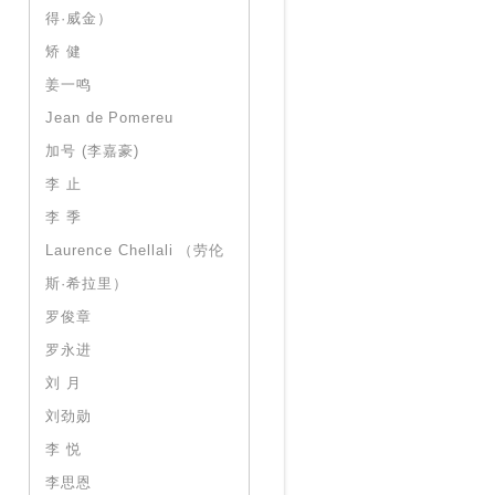
得·威金）
矫 健
姜一鸣
Jean de Pomereu
加号 (李嘉豪)
李 止
李 季
Laurence Chellali （劳伦
斯·希拉里）
罗俊章
罗永进
刘 月
刘劲勋
李 悦
李思恩