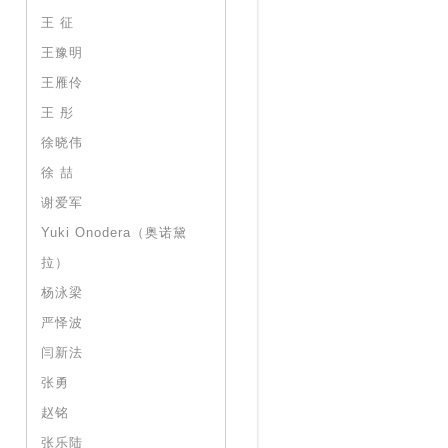
王 征
王豫明
王雁伶
王 彤
徐晓伟
徐 喆
谢爱军
Yuki Onodera（奥诺黛
拉）
杨泳梁
严怿波
闫新法
张勇
赵铭
张乐陆