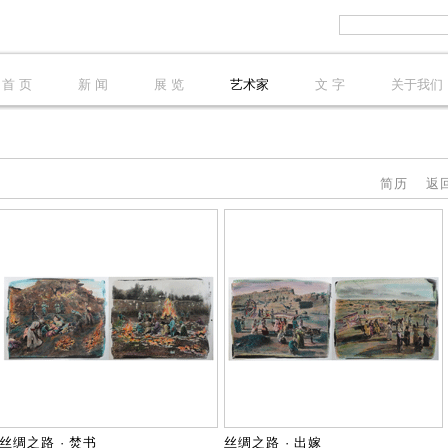
首 页
新 闻
展 览
艺术家
文 字
关于我们
简历
返
丝绸之路 · 焚书
丝绸之路 · 出嫁