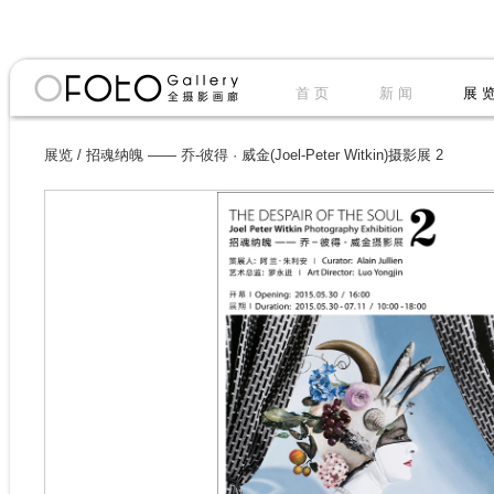
首 页
新 闻
展 
展览
/
招魂纳魄 —— 乔-彼得 · 威金(Joel-Peter Witkin)摄影展 2