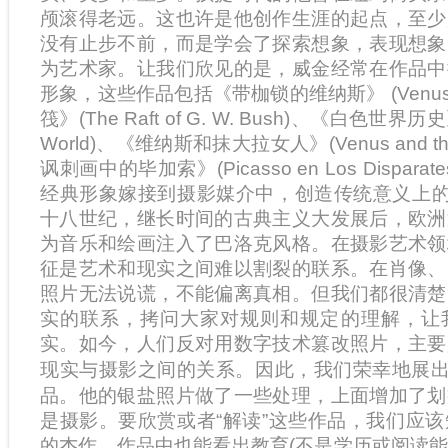
颅滚得老远。这也许是他创作生涯的起点，至少
没有止步不前，而是学会了探索想象，表现想象
为艺术家。让我们欣见的是，威金经常在作品中
形象，这些作品包括《带枷锁的维纳斯》 (Venus i
筏》(The Raft of G. W. Bush)、《白色世界历史》(Hi
World)、《维纳斯和抹大拉女人》(Venus and th
讽刺画中的毕加索》(Picasso en Los Disparat
经典形象嫁接到摄影媒介中，创造传统意义上的
十八世纪，继长时间的古典主义大发展后，欧洲
为音乐和绘画注入了巴洛克风格。在摄影艺术领
征是艺术和现实之间难以割裂的联系。在肖像、
照片无法说谎，不能偏离真相。但我们都很清楚
实的联系，拷问大家对规则和规定的理解，让
实。如今，人们反对用数字技术篡改照片，主要
现实与摄影之间的关系。因此，我们荣幸地展出
品。他的银盐照片做了一些处理，上面增加了划
是摄影。要欣赏或者“解读”这些作品，我们应
的杰作。作品中也能看出教育(不是学历或阅读