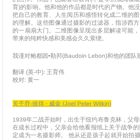
育)的影响。他和他的作品都是时代的产物。他
把自己的教育、人生阅历和感悟转化成二维的图
的理解。这些图像通过摄影的过滤器，指涉西方
的一扇扇大门。二维图像呈现出多层解读可能，
带来的纯粹快感和美感会久久萦绕。
我谨对鲍都因
•
勒邦(Baudoin Lebon)和他的
翻译 (英-中): 王育伟
校对: 黄一
关于乔-彼得
·
威金 (Joel Peter Witkin)
1939年二战开始时，出生于纽约布鲁克林，父母叫Max
在成长过程中，父亲会给他看报纸上关于战争的照片
定成为一名摄影师。 他从还是孩子起就开始拍摄。