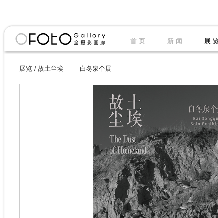
首 页
新 闻
展 
展览
/
故土尘埃 —— 白冬泉个展