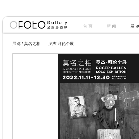
首 页
新 闻
展 
展览
/
莫名之相——罗杰·拜伦个展