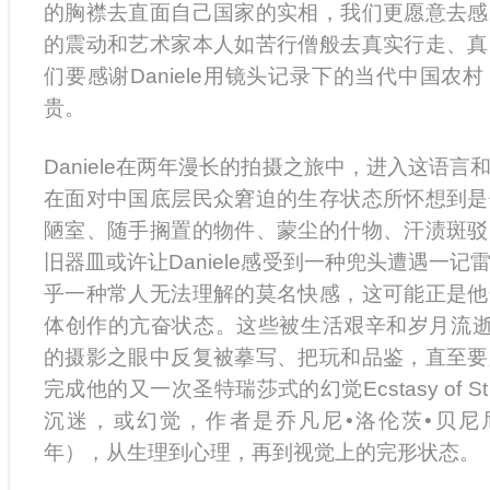
的胸襟去直面自己国家的实相，我们更愿意去感
的震动和艺术家本人如苦行僧般去真实行走、真
们要感谢Daniele用镜头记录下的当代中国农
贵。
Daniele在两年漫长的拍摄之旅中，进入这语
在面对中国底层民众窘迫的生存状态所怀想到是
陋室、随手搁置的物件、蒙尘的什物、汗渍斑驳
旧器皿或许让Daniele感受到一种兜头遭遇一
乎一种常人无法理解的莫名快感，这可能正是他
体创作的亢奋状态。这些被生活艰辛和岁月流逝
的摄影之眼中反复被摹写、把玩和品鉴，直至要
完成他的又一次圣特瑞莎式的幻觉Ecstasy of St
沉迷，或幻觉，作者是乔凡尼•洛伦茨•贝尼尼，创
年），从生理到心理，再到视觉上的完形状态。