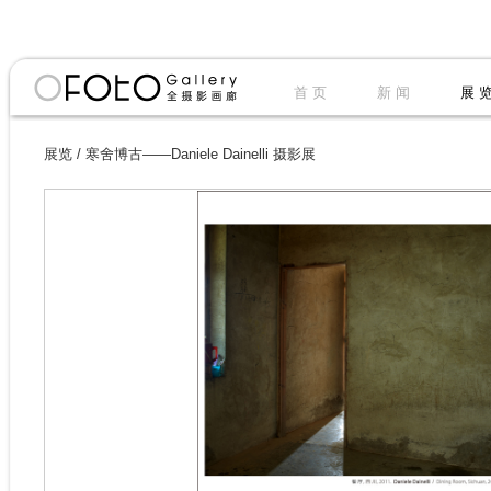
首 页
新 闻
展 
展览
/
寒舍博古——Daniele Dainelli 摄影展