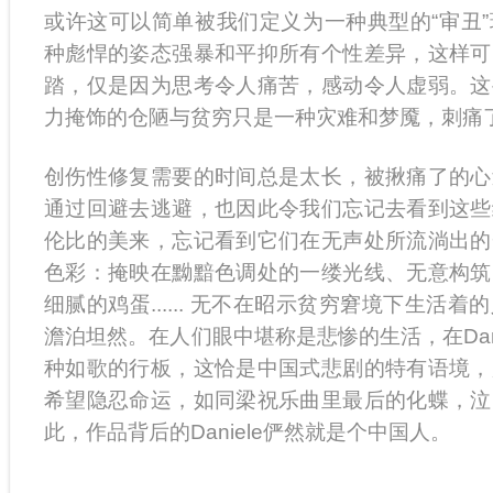
或许这可以简单被我们定义为一种典型的“审丑
种彪悍的姿态强暴和平抑所有个性差异，这样可
踏，仅是因为思考令人痛苦，感动令人虚弱。这
力掩饰的仓陋与贫穷只是一种灾难和梦魇，刺痛
创伤性修复需要的时间总是太长，被揪痛了的心
通过回避去逃避，也因此令我们忘记去看到这些
伦比的美来，忘记看到它们在无声处所流淌出的
色彩：掩映在黝黯色调处的一缕光线、无意构筑
细腻的鸡蛋...... 无不在昭示贫穷窘境下生活
澹泊坦然。在人们眼中堪称是悲惨的生活，在Dan
种如歌的行板，这恰是中国式悲剧的特有语境，
希望隐忍命运，如同梁祝乐曲里最后的化蝶，泣
此，作品背后的Daniele俨然就是个中国人。