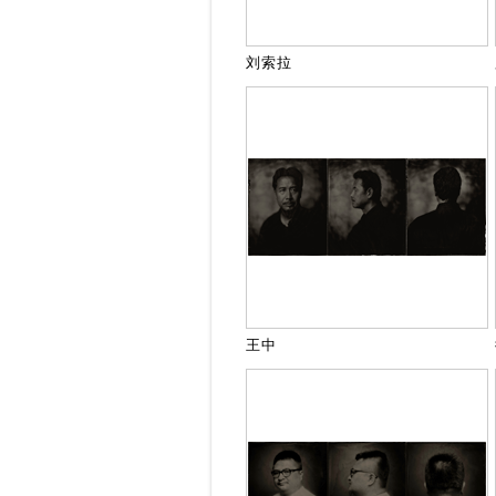
刘索拉
王中