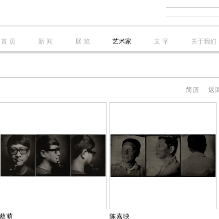
首 页
新 闻
展 览
艺术家
文 字
关于我们
简历
返
蔡萌
陈嘉映