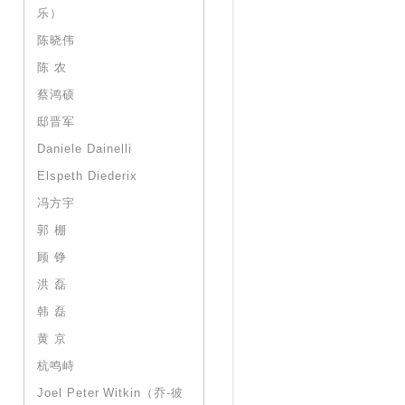
乐）
陈晓伟
陈 农
蔡鸿硕
邸晋军
Daniele Dainelli
Elspeth Diederix
冯方宇
郭 棚
顾 铮
洪 磊
韩 磊
黄 京
杭鸣峙
Joel Peter Witkin（乔-彼