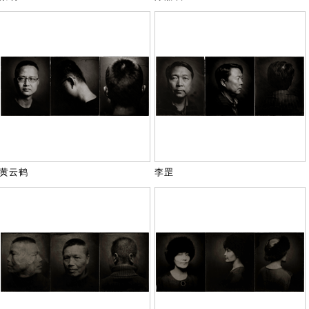
黄云鹤
李罡