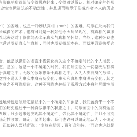
有影像的所得细节变得模糊起来，变得难以辨认。相对确定的外形
历史性地标建筑的不确定性，并且进而喩示了影像作者本人的历史
eal）的困难，也是一种辨认真相（truth）的困难。马康在此向我们
绘成像的艺术，也有可能是一种如他今天所呈现的、有真相的飘渺
以此表达对于影像能否出示真实与真相的怀疑。当然，这种怀疑也
。他通过质疑真实与真相，同时也质疑摄影本身。而我更愿意接受这
者。他是以摄影的语言来视觉化有关这个不确定时代的个人感受，
态。是的，这是一个不确定的时代。我们所面临的一切都无法获得
于真迹之中，无数的假象掺杂于真相之中。因为人类自身的放肆，
这并不是因为事实本身有所变化，事实和真相本身没有变化，其之
本身之不可靠所致。这种不可靠也包括了观看方式本身的局限性所
性地标性建筑所汇聚起来的一个确定的印象是，我们置身于一个不
们的历史也处于一种真假掺半的状态之中。马康画面中的所有这些
发展，只会越来越突现其不确定性、强化其不确定性、并且不可挽
确定性收敛、确定、坚固起来。我们也许可以确定地认为，不确定
。正如诗人曹植所说：“变故在斯须，百年谁能持。”而这也许就是
。