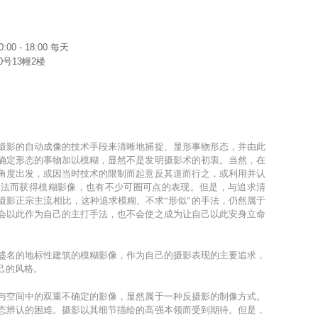
0:00 - 18:00 每天
号13幢2楼
摄影的自动成像的技术手段来清晰地捕捉、显形事物形态，并由此
确定形态的事物加以模糊，显然不是发明摄影术的初衷。当然，在
角度出发，或因当时技术的限制而起意反其道而行之，或利用并认
手法而获得模糊影像，也有不少可圈可点的表现。但是，与追求清
摄影正宗主流相比，这种追求模糊、不求“形似”的手法，仍然属于
会以此作为自己的主打手法，也不会使之成为让自己以此安身立命
盛名的地标性建筑的模糊影像，作为自己的摄影表现的主要追求，
己的风格。
与空间中的双重不确定的影像，显然属于一种反摄影的制像方式。
态辨认的困难。摄影以其细节描绘的高强本领而受到期待。但是，