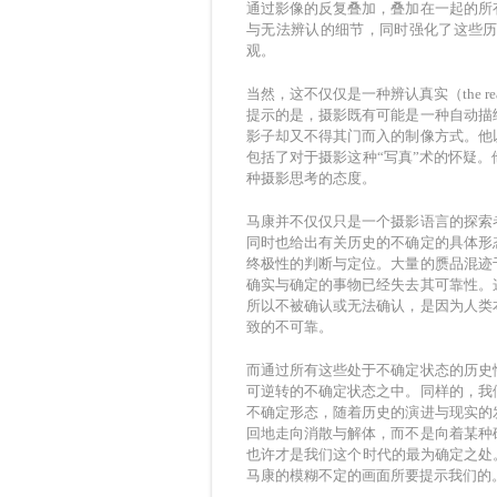
通过影像的反复叠加，叠加在一起的所
与无法辨认的细节，同时强化了这些
观。
当然，这不仅仅是一种辨认真实（the r
提示的是，摄影既有可能是一种自动描
影子却又不得其门而入的制像方式。他
包括了对于摄影这种“写真”术的怀疑
种摄影思考的态度。
马康并不仅仅只是一个摄影语言的探索
同时也给出有关历史的不确定的具体形
终极性的判断与定位。大量的赝品混迹
确实与确定的事物已经失去其可靠性。
所以不被确认或无法确认，是因为人类
致的不可靠。
而通过所有这些处于不确定状态的历史
可逆转的不确定状态之中。同样的，我
不确定形态，随着历史的演进与现实的
回地走向消散与解体，而不是向着某种
也许才是我们这个时代的最为确定之处
马康的模糊不定的画面所要提示我们的