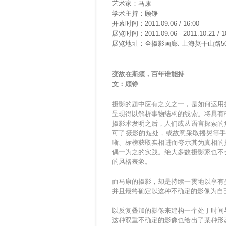
艺术家：马康
学术主持：顾铮
开幕时间：2011.09.06 / 16:00
展览时间：2011.09.06 - 2011.10.21 / 1
展览地址：全摄影画廊. 上海莫干山路50
变故在斯须，百年谁能持
文：顾铮
摄影的题中应有之义之一，是如何运用
呈现得以解析事物结构的线索。将具有
摄影术发明之后，人们或从语言探索的
可了摄影的短处，或故意采取摇晃等
晰、标榜获取实相进而夸示其为真相的
偶一为之的实践。绝大多数摄影家也不
的风格表象。
而马康的摄影，却是持续一贯地以享有
并且最终确定以这种不确定的影像为自
以反复叠加的影像来建构一个处于时间
这种双重不确定的影像也给出了某种形