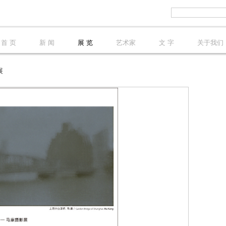
首 页
新 闻
展 览
艺术家
文 字
关于我们
展