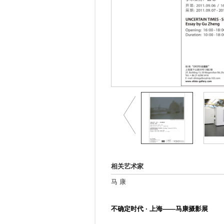
相关艺术家
马 康
不确定时代 · 上海——马康摄影展